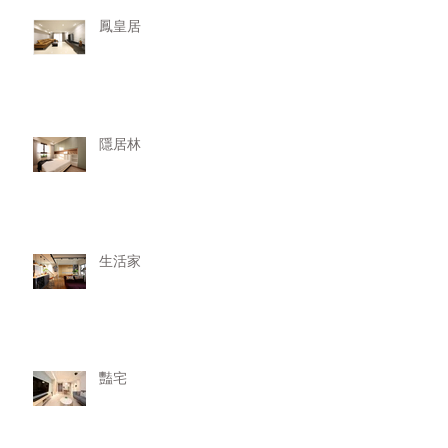
鳳皇居
隱居林
生活家
豔宅