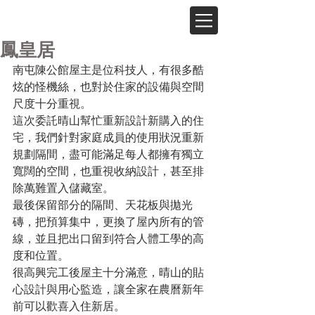
鳳皇居
南屯陳公館屋主是位科技人，有很多酷
炫的怪機絲，也對於住家的設備與空間
尺度十分重視。
這次委託晴山幫忙重新設計新購入的住
宅，我們針對家庭成員的使用狀況重新
規劃隔間，盡可能滿足每人都擁有獨立
寬闊的空間，也重視收納設計，甚至排
除萬難置入儲藏室。
最後保留部分的隔間、天花板與拋光
磚，把預算集中，更換了屋內所有的管
線，並且把出口留到符合人體工學的高
度和位置。
很高興完工後屋主十分滿意，晴山的貼
心設計與用心監造，讓全家在農曆新年
前可以歡喜入住新居。