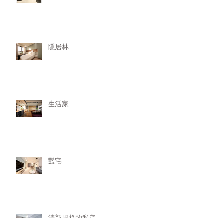
隱居林
生活家
豔宅