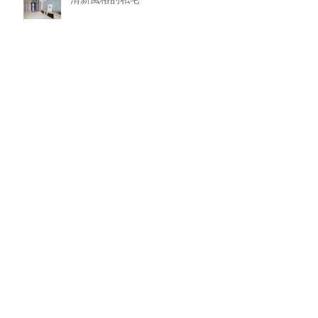
清新風格的私宅
局部裝潢拆除重做
電視主牆
材料選擇