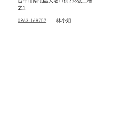
台中市南屯區大墩11街338號二樓
之1
0963-168757
林小姐