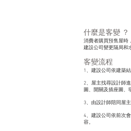
/ 聯絡 /
什麼是客變 ？
​消費者購買預售屋
建設公司變更隔局和
客變流程
1、建設公司依建築
2、屋主找尋設計師進行
圖、開關及插座圖、
3、由設計師陪同屋
4、建設公司依前次
容。