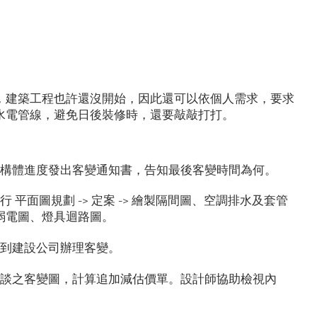
首頁
設計流程
客變
作品集
部落格
時，建築工程也許還沒開始，因此還可以依個人需求，要求
水電管線，避免日後裝修時，還要敲敲打打。
結構體進度發出客變通知書，告知最後客變時間為何。
 平面圖規劃 -> 定案 -> 繪製隔間圖、空調排水及套管
弱電圖、燈具迴路圖。
主到建設公司辦理客變。
會談之客變圖，計算追加減估價單。設計師協助檢視內