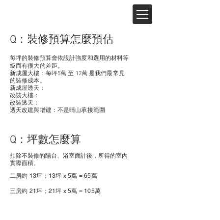
Q：裝修預算怎麼預估
每坪的裝修預算會依設計強度和選用的材料等
級而有很大的差距。
新成屋大樓：每坪5萬 至 12萬 是我們最常見
的裝修成本。
新成屋透天：
改裝大樓：
改裝透天：
透天改建與增建：不是晴山承接範圍
Q：坪數怎麼算
扣除不裝修的陽台、浴室面計後，所得的室內
實際面積。
二
房約 13
坪；13坪 x 5萬 = 65萬
三房約 21坪；21坪 x 5萬 = 105萬