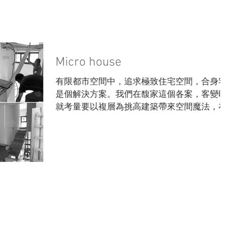
首頁
設計流程
客變
作品集
部落格
Micro house
有限都市空間中，追求極致住宅空間，合身
是個解決方案。我們在馥家這個各案，客變
就考量要以複層為挑高建築帶來空間魔法，
一個小坪數機能不足的空間創造出4個獨立房
間。下面就是晴山設計在北屯馥家社區的裝
歷程。