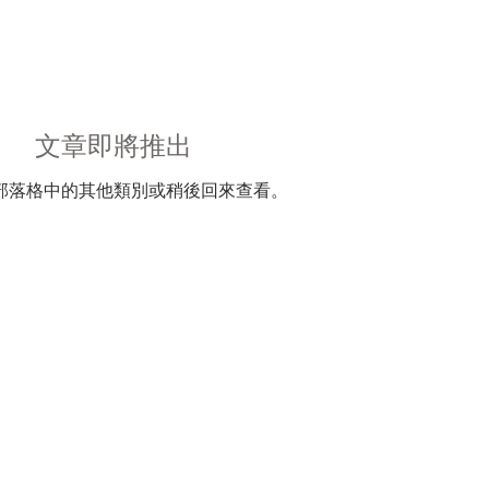
首頁
設計流程
客變
作品集
部落格
文章即將推出
部落格中的其他類別或稍後回來查看。